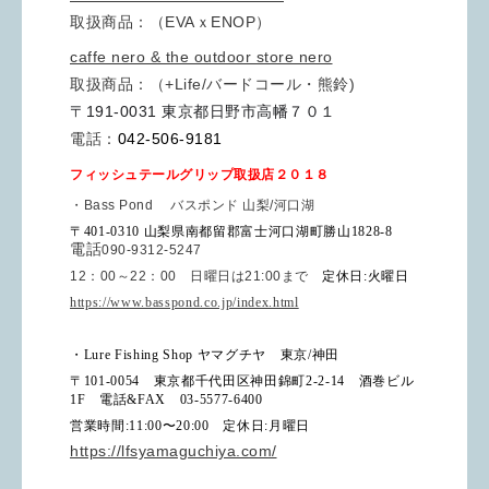
取扱商品：（EVAｘENOP）
caffe nero & the outdoor store nero
取扱商品：（+Life/バードコール・熊鈴)
〒191-0031 東京都日野市高幡７０１
電話：
042-506-9181
フィッシュテールグリップ取扱店２０１８
・
バスポンド
Bass Pond
山梨
/河口湖
〒401-0310
山梨県南都留郡富士河口湖町勝山1828-8
電話
090-9312-5247
：
～
：
日曜日は
まで
12
00
22
00
21:00
定休日
:
火曜日
https://www.basspond.co.jp/index.html
・Lure Fishing Shop ヤマグチヤ 東京
/
神田
〒
101-0054
東京都千代田区神田錦町
2-2-14
酒巻ビル
1F
電話
&FAX
03-5577-6400
営業時間
:11:00
〜
20:00
定休日
:
月曜日
https://lfsyamaguchiya.com/