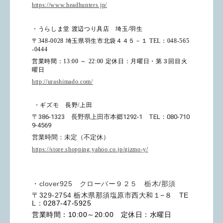
https://www.headhunters.jp/
・うらしま堂 渡辺つり具店 埼玉
/
羽生
〒
348-0028
埼玉県羽生市北袋４４５－１
TEL
：
048-565
-0444
営業時間：
13:00
～
22:00
定休日：月曜日・第３回目火
曜日
http://urashimado.com/
・ギズモ 長野/上田
〒386-1323 長野県上田市本郷
1292-1 TEL：080-710
9-
4569
営業時間：未定（不定休）
https://store.shopping.yahoo.co.jp/gizmo-y/
・clover925 クローバー９２５ 栃木/那須
〒329-2754 栃木県那須塩原市西大和１−８ TE
L：
0287-47-5925
営業時間：10:00～20:00 定休日：水曜日