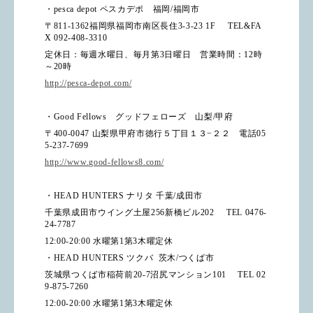
・
pesca depot
ペスカデポ 福岡
/
福岡市
〒
811-1362
福岡県福岡市南区長住
3-3-23 1F
TEL&FA
X 092-408-3310
定休日：毎週水曜日、毎月第
3
日曜日 営業時間：
12
時
～
20
時
http://pesca-depot.com/
・
Good Fellows
グッドフェローズ 山梨
/
甲府
〒
400-0047
山梨県甲府市徳行５丁目１３
−
２２ 電話
05
5-237-7699
http://www.good-fellows8.com/
・
HEAD HUNTERS
ナリタ 千葉
/
成田市
千葉県成田市ウイング土屋
256
新橋ビル
202
TEL 0476-
24-7787
12:00-20:00
水曜第
1
第
3
木曜定休
・
HEAD HUNTERS
ツクバ
茨木
/
つくば市
茨城県つくば市稲荷前
20-7
沼尻マンション
101
TEL 02
9-875-7260
12:00-20:00
水曜第
1
第
3
木曜定休